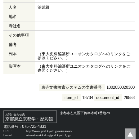
人名
治武卿
地名
寺社名
その他事項
備考
刊本
（東大史料編纂所ユニオンカタログへのリンクをご
参照ください。）
影写本
（東大史料編纂所ユニオンカタログへのリンクをご
参照ください。）
東寺文書検索システムの文書番号
1002050020300
item_id
18734
document_id
29553
京都市左京区下鴨半木町1番地29
お問い合わせ先
京都府立京都学・歴彩館
075-723-4831
電話番号：
URL ：
http://www.pref.kyoto.jp/rekisaikan/
E-mail：
rekisaikan-kikaku@pref.kyoto.lg.jp