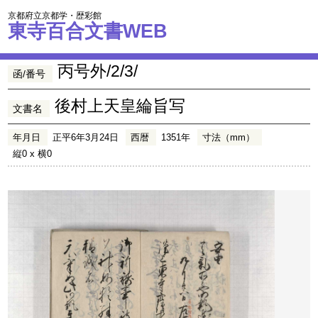
京都府立京都学・歴彩館
東寺百合文書WEB
丙号外/2/3/
函/番号
後村上天皇綸旨写
文書名
年月日
正平6年3月24日
西暦
1351年
寸法（mm）
縦0 x 横0