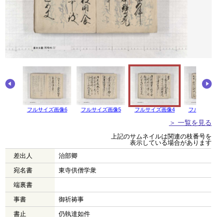
画像7
フルサイズ画像6
フルサイズ画像5
フルサイズ画像4
フルサイズ
＞ 一覧を見る
上記のサムネイルは関連の枝番号を
表示している場合があります
差出人
治部卿
宛名書
東寺供僧学衆
端裏書
事書
御祈祷事
書止
仍執達如件