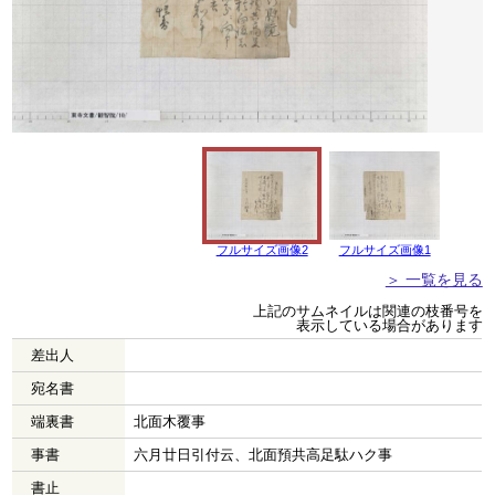
フルサイズ画像2
フルサイズ画像1
＞ 一覧を見る
上記のサムネイルは関連の枝番号を
表示している場合があります
差出人
宛名書
端裏書
北面木覆事
事書
六月廿日引付云、北面預共高足駄ハク事
書止