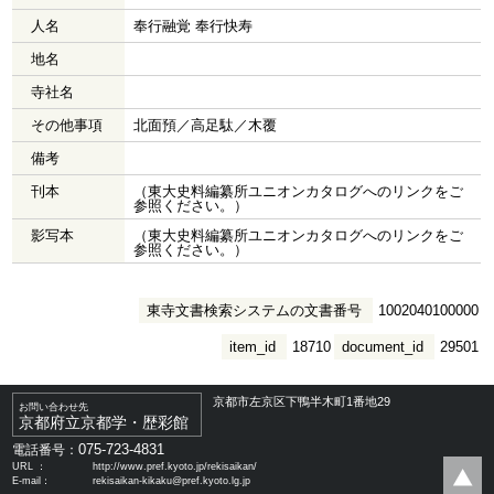
人名
奉行融覚 奉行快寿
地名
寺社名
その他事項
北面預／高足駄／木覆
備考
刊本
（東大史料編纂所ユニオンカタログへのリンクをご
参照ください。）
影写本
（東大史料編纂所ユニオンカタログへのリンクをご
参照ください。）
東寺文書検索システムの文書番号
1002040100000
item_id
18710
document_id
29501
京都市左京区下鴨半木町1番地29
お問い合わせ先
京都府立京都学・歴彩館
075-723-4831
電話番号：
URL ：
http://www.pref.kyoto.jp/rekisaikan/
E-mail：
rekisaikan-kikaku@pref.kyoto.lg.jp