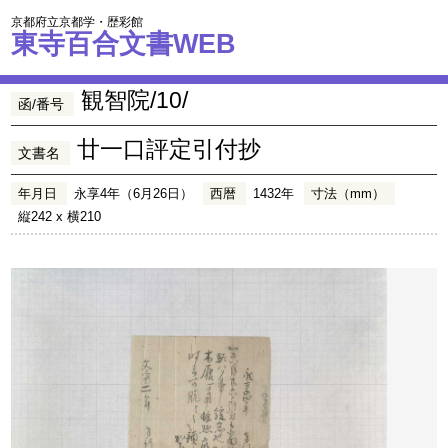
京都府立京都学・歴彩館
東寺百合文書WEB
観智院/10/
函/番号
廿一口評定引付抄
文書名
年月日
永享4年（6月26日）
西暦
1432年
寸法（mm）
縦242 x 横210