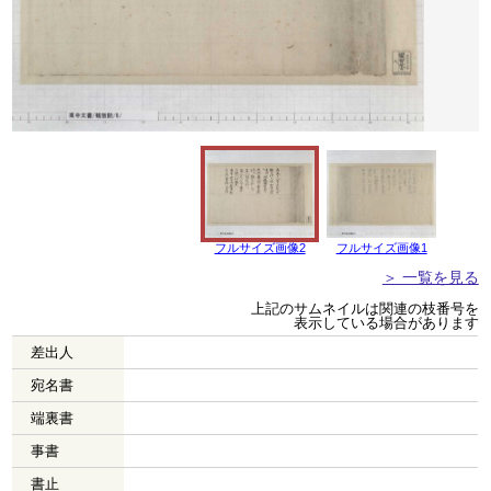
フルサイズ画像2
フルサイズ画像1
＞ 一覧を見る
上記のサムネイルは関連の枝番号を
表示している場合があります
差出人
宛名書
端裏書
事書
書止