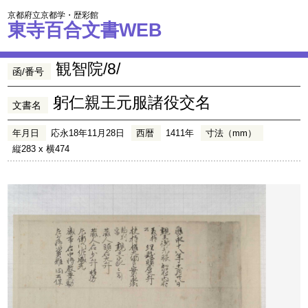
京都府立京都学・歴彩館
東寺百合文書WEB
観智院/8/
函/番号
躬仁親王元服諸役交名
文書名
年月日
応永18年11月28日
西暦
1411年
寸法（mm）
縦283 x 横474