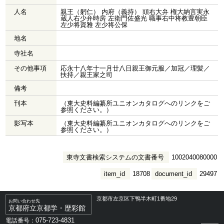
人名
親王（躬仁） 内府（義持） 頭右大弁 権大納言実永
蔵人右少弁時房 左衛門佐盛光 職事右中将教豊朝臣
左少将資雅 左少将公保
地名
寺社名
その他事項
応永十八年十一月廿八日親王御元服／加冠／理髪／
扶持／親王家之司
備考
刊本
（東大史料編纂所ユニオンカタログへのリンクをご
参照ください。）
影写本
（東大史料編纂所ユニオンカタログへのリンクをご
参照ください。）
東寺文書検索システムの文書番号
1002040080000
item_id
18708
document_id
29497
京都市左京区下鴨半木町1番地29
お問い合わせ先
京都府立京都学・歴彩館
075-723-4831
電話番号：