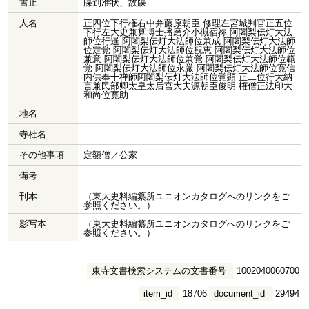
書止
牒到准状、故牒
人名
正四位下行権右中弁藤原朝臣 修理左宮城判官正五位
下行左大史兼算博士播磨介小槻宿祢 阿闍梨伝灯大法
師位行暹 阿闍梨伝灯大法師位兼成 阿闍梨伝灯大法師
位定覚 阿闍梨伝灯大法師位観恵 阿闍梨伝灯大法師位
兼意 阿闍梨伝灯大法師位兼覚 阿闍梨伝灯大法師位範
覚 阿闍梨伝灯大法師位永厳 阿闍梨伝灯大法師位寛信
内供奉十禅師阿闍梨伝灯大法師位覚顕 正二位行大納
言兼民部卿太皇太后宮大夫源朝臣俊明 権僧正法印大
和尚位寛助
地名
寺社名
その他事項
定額僧／公家
備考
刊本
（東大史料編纂所ユニオンカタログへのリンクをご
参照ください。）
影写本
（東大史料編纂所ユニオンカタログへのリンクをご
参照ください。）
東寺文書検索システムの文書番号
1002040060700
item_id
18706
document_id
29494