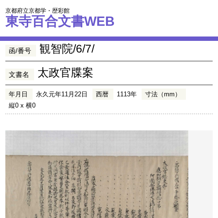
京都府立京都学・歴彩館
東寺百合文書WEB
観智院/6/7/
函/番号
太政官牒案
文書名
年月日
永久元年11月22日
西暦
1113年
寸法（mm）
縦0 x 横0