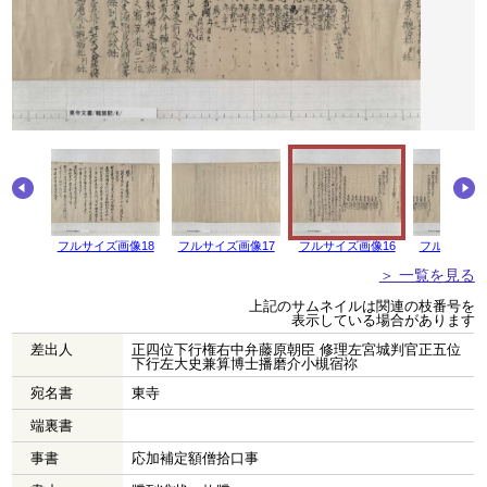
画像19
フルサイズ画像18
フルサイズ画像17
フルサイズ画像16
フルサイズ画
＞ 一覧を見る
上記のサムネイルは関連の枝番号を
表示している場合があります
差出人
正四位下行権右中弁藤原朝臣 修理左宮城判官正五位
下行左大史兼算博士播磨介小槻宿祢
宛名書
東寺
端裏書
事書
応加補定額僧拾口事