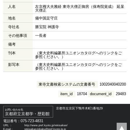
人名
左京権大夫雅経 東寺大僧正御房（保寿院覚成） 延杲
大僧正
地名
備中国足守庄
寺社名
勝宝院 神護寺
その他事項
一長者
備考
刊本
（東大史料編纂所ユニオンカタログへのリンクをご
参照ください。）
影写本
（東大史料編纂所ユニオンカタログへのリンクをご
参照ください。）
東寺文書検索システムの文書番号
1002040040200
item_id
18704
document_id
29483
京都市左京区下鴨半木町1番地29
お問い合わせ先
京都府立京都学・歴彩館
075-723-4831
電話番号：
URL ：
http://www.pref.kyoto.jp/rekisaikan/
E-mail：
rekisaikan-kikaku@pref.kyoto.lg.jp