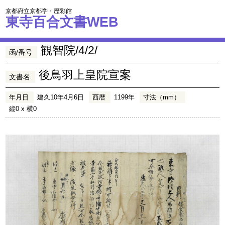
京都府立京都学・歴彩館
東寺百合文書WEB
観智院/4/2/
函/番号
後鳥羽上皇院宣案
文書名
年月日
建久10年4月6日
西暦
1199年
寸法（mm）
縦0 x 横0