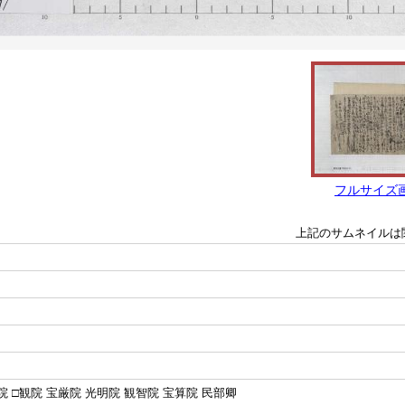
フルサイズ
上記のサムネイルは
院 □観院 宝厳院 光明院 観智院 宝算院 民部卿