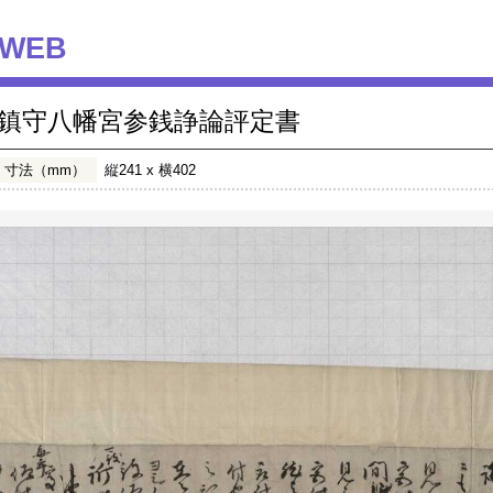
WEB
鎮守八幡宮参銭諍論評定書
寸法（mm）
縦241 x 横402