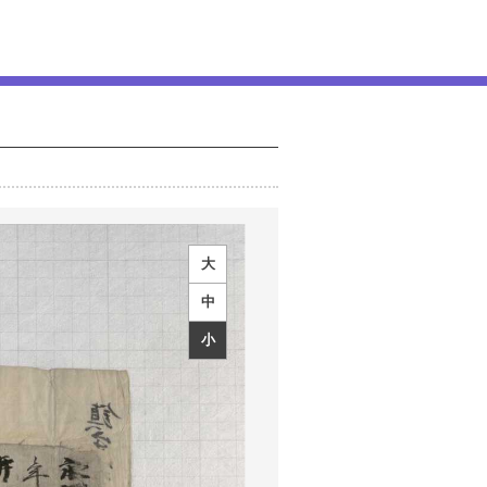
大
中
小