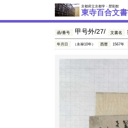
京都府立京都学・歴彩館
東寺百合文書
甲号外/27/
函/番号
文書名
年月日
（永禄10年）
西暦
1567年