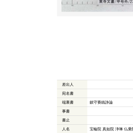
差出人
宛名書
端裏書
鎮守賽銭諍論
事書
書止
人名
宝輪院 真如院 浄琳 仏乗