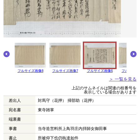
画像9
フルサイズ画像8
フルサイズ画像7
フルサイズ画像6
フルサイズ
＞ 一覧を見る
上記のサムネイルは関連の枝番号を
表示している場合があります
差出人
対馬守（花押） 掃部助（花押）
宛名書
東寺雑掌
端裏書
事書
当寺造営料所上鳥羽庄内拝師女御田事
書止
所被仰下也仍執達如件