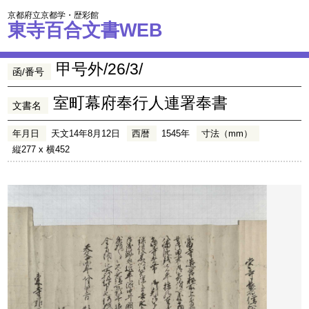
京都府立京都学・歴彩館
東寺百合文書WEB
甲号外/26/3/
函/番号
室町幕府奉行人連署奉書
文書名
年月日
天文14年8月12日
西暦
1545年
寸法（mm）
縦277 x 横452