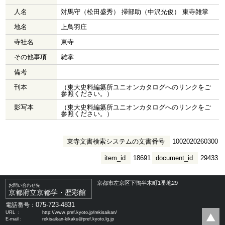
人名
対馬守（松田盛秀） 掃部助（中沢光俊） 東寺雑掌
地名
上鳥羽庄
寺社名
東寺
その他事項
雑掌
備考
刊本
（東大史料編纂所ユニオンカタログへのリンクをご
参照ください。）
影写本
（東大史料編纂所ユニオンカタログへのリンクをご
参照ください。）
東寺文書検索システムの文書番号
1002020260300
item_id
18691
document_id
29433
京都市左京区下鴨半木町1番地29
お問い合わせ先
京都府立京都学・歴彩館
075-723-4831
電話番号：
URL ：
http://www.pref.kyoto.jp/rekisaikan/
E-mail：
rekisaikan-kikaku@pref.kyoto.lg.jp