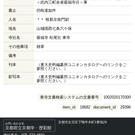
＜此内三町余者最福寺分＞事
書止
仍執達如件
人名
＊＊ 牧新左衛門尉
地名
山城国西七条六ケ保
寺社名
最福寺 松尾社 東寺
その他事項
雑掌
備考
刊本
（東大史料編纂所ユニオンカタログへのリンクをご
参照ください。）
影写本
（東大史料編纂所ユニオンカタログへのリンクをご
参照ください。）
東寺文書検索システムの文書番号
1002020170300
item_id
18682
document_id
29396
京都市左京区下鴨半木町1番地29
お問い合わせ先
京都府立京都学・歴彩館