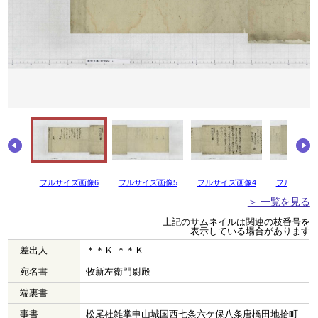
フルサイズ画像6
フルサイズ画像5
フルサイズ画像4
フルサイズ
＞ 一覧を見る
上記のサムネイルは関連の枝番号を
表示している場合があります
差出人
＊＊Ｋ ＊＊Ｋ
宛名書
牧新左衛門尉殿
端裏書
事書
松尾社雑掌申山城国西七条六ケ保八条唐橋田地拾町