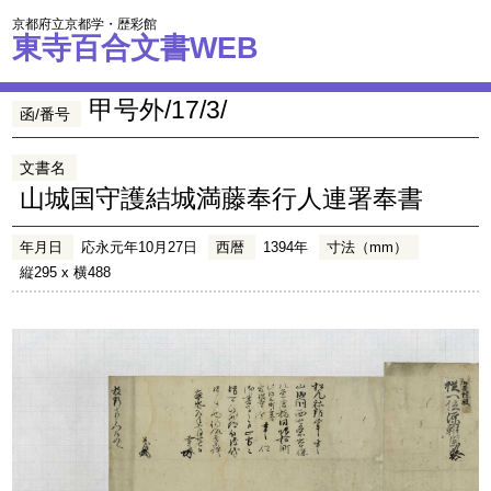
京都府立京都学・歴彩館
東寺百合文書WEB
甲号外/17/3/
函/番号
文書名
山城国守護結城満藤奉行人連署奉書
年月日
応永元年10月27日
西暦
1394年
寸法（mm）
縦295 x 横488