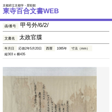
京都府立京都学・歴彩館
東寺百合文書WEB
甲号外/6/2/
函/番号
太政官牒
文書名
年月日
応徳2年5月20日
西暦
1085年
寸法（mm）
縦303 x 横435