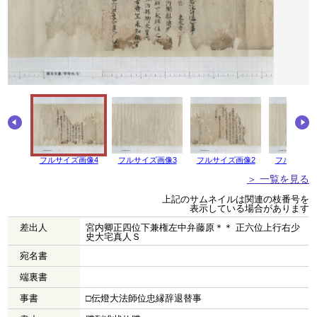
フルサイズ画像4
フルサイズ画像3
フルサイズ画像2
フルサイズ
＞ 一覧を見る
上記のサムネイルは関連の枝番号を
表示している場合があります
差出人
宮内卿正四位下兼権左中弁藤原＊＊ 正六位上行右少
史大宅真人Ｓ
宛名書
端裏書
事書
□伝燈大法師位忠縁辞退替事