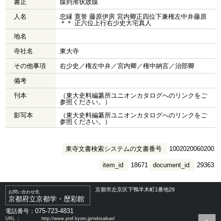
書止
牒到准状故牒
人名
忠縁 寛誉 藤原伊房 宮内卿正四位下兼権左中弁藤原
＊＊ 正六位上行右少史大宅真人
地名
寺社名
東大寺
その他事項
右少史／権左中弁／宮内卿／権中納言／治部卿
備考
刊本
（東大史料編纂所ユニオンカタログへのリンクをご
参照ください。）
影写本
（東大史料編纂所ユニオンカタログへのリンクをご
参照ください。）
東寺文書検索システムの文書番号
1002020060200
item_id
18671
document_id
29363
京都市左京区下鴨半木町1番地29
お問い合わせ先
京都府立京都学・歴彩館
075-723-4831
電話番号：
URL ：
http://www.pref.kyoto.jp/rekisaikan/