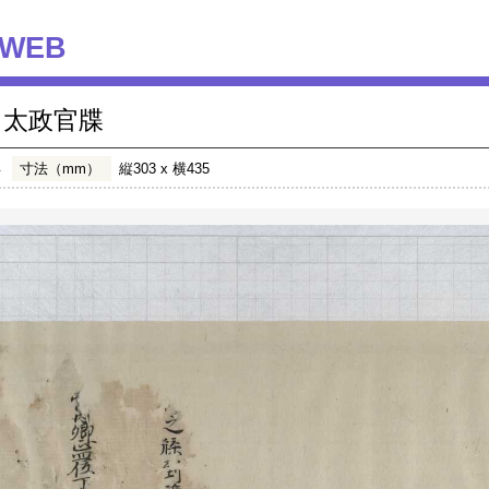
WEB
太政官牒
年
寸法（mm）
縦303 x 横435