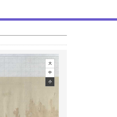
大
中
小