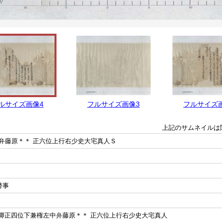
ルサイズ画像4
フルサイズ画像3
フルサイズ
上記のサムネイルは
弁藤原＊＊ 正六位上行右少史大宅真人Ｓ
替事
内卿正四位下兼権左中弁藤原＊＊ 正六位上行右少史大宅真人