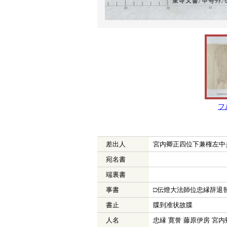
フ
差出人
宮内卿正四位下兼権左中
宛名書
端裏書
事書
□伝燈大法師位忠縁辞退
書止
牒到准状故牒
人名
忠縁 寛誉 藤原伊房 宮