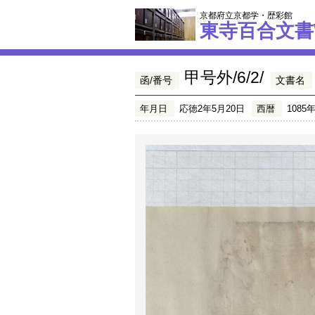
京都府立京都学・歴彩館
東寺百合文書
甲号外/6/2/
函/番号
文書名
年月日
応徳2年5月20日
西暦
1085