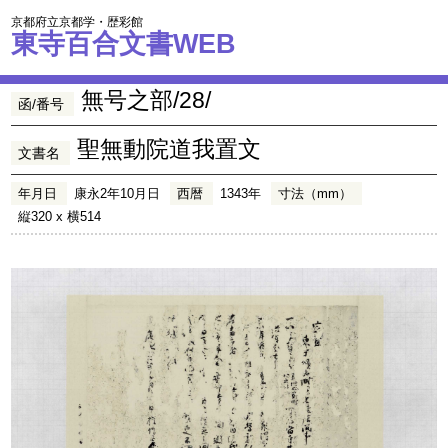
京都府立京都学・歴彩館
東寺百合文書WEB
無号之部/28/
函/番号
聖無動院道我置文
文書名
年月日
康永2年10月日
西暦
1343年
寸法（mm）
縦320 x 横514