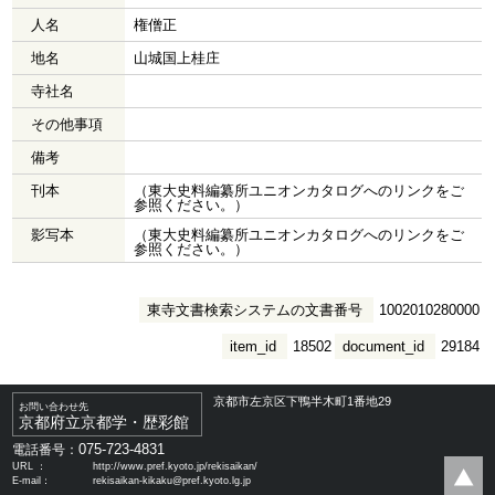
人名
権僧正
地名
山城国上桂庄
寺社名
その他事項
備考
刊本
（東大史料編纂所ユニオンカタログへのリンクをご
参照ください。）
影写本
（東大史料編纂所ユニオンカタログへのリンクをご
参照ください。）
東寺文書検索システムの文書番号
1002010280000
item_id
18502
document_id
29184
京都市左京区下鴨半木町1番地29
お問い合わせ先
京都府立京都学・歴彩館
075-723-4831
電話番号：
URL ：
http://www.pref.kyoto.jp/rekisaikan/
E-mail：
rekisaikan-kikaku@pref.kyoto.lg.jp