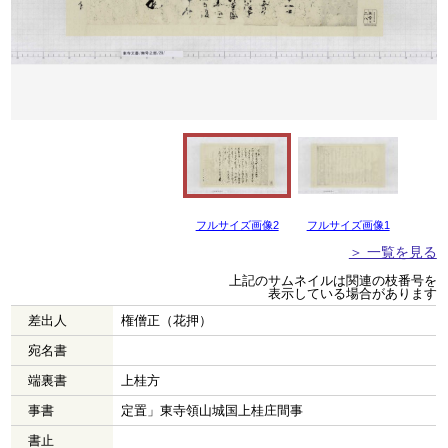
フルサイズ画像2
フルサイズ画像1
＞ 一覧を見る
上記のサムネイルは関連の枝番号を
表示している場合があります
差出人
権僧正（花押）
宛名書
端裏書
上桂方
事書
定置」東寺領山城国上桂庄間事
書止