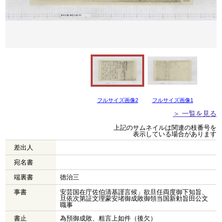
フルサイズ画像2
フルサイズ画像1
＞ 一覧を見る
上記のサムネイルは関連の枝番号を
表示している場合があります
差出人
宛名書
端裏書
徳治三
事書
安芸国在庁佐伯清基謹言候」欲旦任両度御下知旨、
旦依次第証文理蒙安堵御成敗御領当国新勅旨田公文
職事
書止
為預御成敗、粗言上如件（後欠）