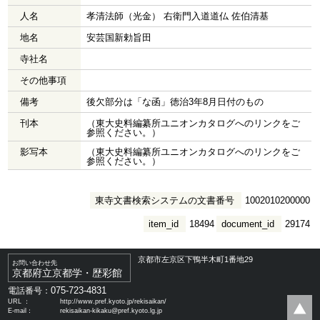
人名
孝清法師（光金） 右衛門入道道仏 佐伯清基
地名
安芸国新勅旨田
寺社名
その他事項
備考
後欠部分は「な函」徳治3年8月日付のもの
刊本
（東大史料編纂所ユニオンカタログへのリンクをご
参照ください。）
影写本
（東大史料編纂所ユニオンカタログへのリンクをご
参照ください。）
東寺文書検索システムの文書番号
1002010200000
item_id
18494
document_id
29174
京都市左京区下鴨半木町1番地29
お問い合わせ先
京都府立京都学・歴彩館
075-723-4831
電話番号：
URL ：
http://www.pref.kyoto.jp/rekisaikan/
E-mail：
rekisaikan-kikaku@pref.kyoto.lg.jp