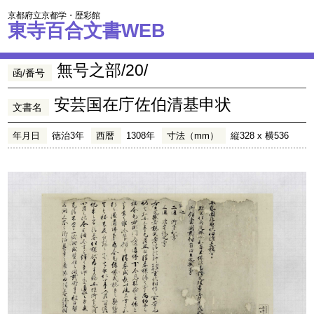
京都府立京都学・歴彩館
東寺百合文書WEB
無号之部/20/
函/番号
安芸国在庁佐伯清基申状
文書名
年月日
徳治3年
西暦
1308年
寸法（mm）
縦328 x 横536