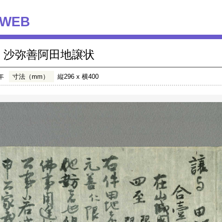
WEB
沙弥善阿田地譲状
年
寸法（mm）
縦296 x 横400