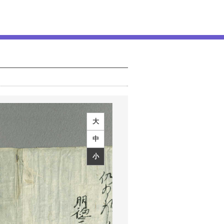
大
中
小