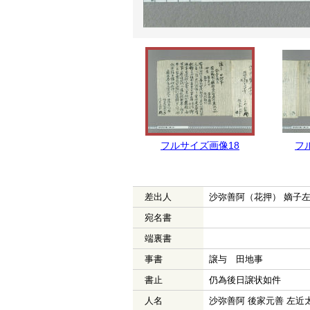
フルサイズ画像18
フ
差出人
沙弥善阿（花押） 嫡子
宛名書
端裏書
事書
譲与 田地事
書止
仍為後日譲状如件
人名
沙弥善阿 後家元善 左近