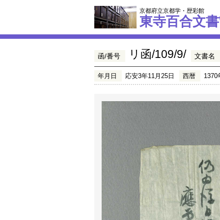
京都府立京都学・歴彩館
東寺百合文書
リ函/109/9/
函/番号
文書名
年月日
応安3年11月25日
西暦
1370