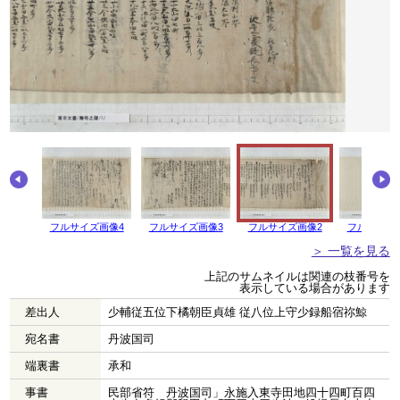
画像5
フルサイズ画像4
フルサイズ画像3
フルサイズ画像2
フルサイズ
＞ 一覧を見る
上記のサムネイルは関連の枝番号を
表示している場合があります
差出人
少輔従五位下橘朝臣貞雄 従八位上守少録船宿祢鯨
宛名書
丹波国司
端裏書
承和
事書
民部省符 丹波国司」永施入東寺田地四十四町百四