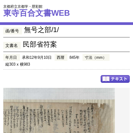
京都府立京都学・歴彩館
東寺百合文書WEB
無号之部/1/
函/番号
民部省符案
文書名
年月日
承和12年9月10日
西暦
845年
寸法（mm）
縦303 x 横983