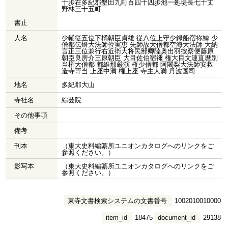
十歩在多紀郡墾田九町百四十四歩池一処堤長七十丈
野林三十五町
書止
人名
少輔従五位下橘朝臣貞雄 従八位上守少録船宿祢鯨 少
僧都伝燈大法師位実恵 先師故大僧都空海大法師 大納
言正三位兼行右近衛大将民部卿陸奥出羽按察便藤原
朝臣良房介三原朝臣 大目佐伯宿禰 権大目文連直麿別
当権大僧都 都維那厳演 権少僧都 阿闍梨大法師安救
造寺専当 上座中満 権上座 寺主人満 丹波国司
地名
多紀郡大山
寺社名
綜芸院
その他事項
備考
刊本
（東大史料編纂所ユニオンカタログへのリンクをご
参照ください。）
影写本
（東大史料編纂所ユニオンカタログへのリンクをご
参照ください。）
東寺文書検索システムの文書番号
1002010010000
item_id
18475
document_id
29138