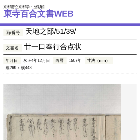
京都府立京都学・歴彩館
東寺百合文書WEB
天地之部/51/39/
函/番号
廿一口奉行合点状
文書名
年月日
永正4年12月日
西暦
1507年
寸法（mm）
縦269 x 横443