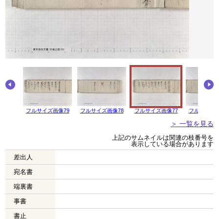
画像80
フルサイズ画像79
フルサイズ画像78
フルサイズ画像77
フルサイズ画
＞ 一覧を見る
上記のサムネイルは関連の枝番号を
表示している場合があります
差出人
宛名書
端裏書
事書
書止