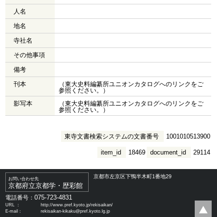
人名
地名
寺社名
その他事項
備考
刊本
（東大史料編纂所ユニオンカタログへのリンクをご
参照ください。）
影写本
（東大史料編纂所ユニオンカタログへのリンクをご
参照ください。）
東寺文書検索システムの文書番号
1001010513900
item_id
18469
document_id
29114
京都市左京区下鴨半木町1番地29
お問い合わせ先
京都府立京都学・歴彩館
075-723-4831
電話番号：
URL ：
http://www.pref.kyoto.jp/rekisaikan/
E-mail：
rekisaikan-kikaku@pref.kyoto.lg.jp