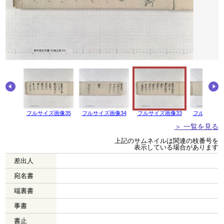
画像36
フルサイズ画像35
フルサイズ画像34
フルサイズ画像33
フルサイズ画
＞ 一覧を見る
上記のサムネイルは関連の枝番号を
表示している場合があります
差出人
宛名書
端裏書
事書
書止