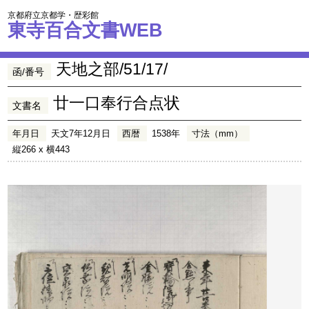
京都府立京都学・歴彩館
東寺百合文書WEB
天地之部/51/17/
函/番号
廿一口奉行合点状
文書名
年月日
天文7年12月日
西暦
1538年
寸法（mm）
縦266 x 横443