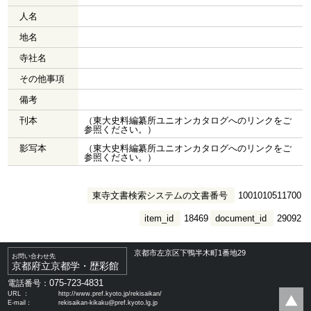
人名
地名
寺社名
その他事項
備考
刊本
（東大史料編纂所ユニオンカタログへのリンクをご
参照ください。）
影写本
（東大史料編纂所ユニオンカタログへのリンクをご
参照ください。）
東寺文書検索システムの文書番号
1001010511700
item_id
18469
document_id
29092
京都市左京区下鴨半木町1番地29
お問い合わせ先
京都府立京都学・歴彩館
075-723-4831
電話番号：
URL ：
http://www.pref.kyoto.jp/rekisaikan/
E-mail：
rekisaikan-kikaku@pref.kyoto.lg.jp