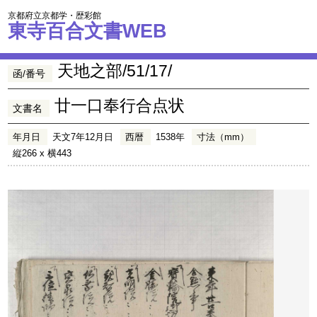
京都府立京都学・歴彩館
東寺百合文書WEB
天地之部/51/17/
函/番号
廿一口奉行合点状
文書名
年月日
天文7年12月日
西暦
1538年
寸法（mm）
縦266 x 横443