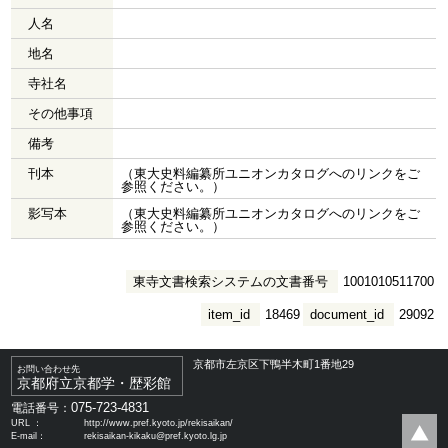
人名
地名
寺社名
その他事項
備考
刊本
（東大史料編纂所ユニオンカタログへのリンクをご
参照ください。）
影写本
（東大史料編纂所ユニオンカタログへのリンクをご
参照ください。）
東寺文書検索システムの文書番号
1001010511700
item_id
18469
document_id
29092
京都市左京区下鴨半木町1番地29
お問い合わせ先
京都府立京都学・歴彩館
075-723-4831
電話番号：
URL ：
http://www.pref.kyoto.jp/rekisaikan/
E-mail：
rekisaikan-kikaku@pref.kyoto.lg.jp