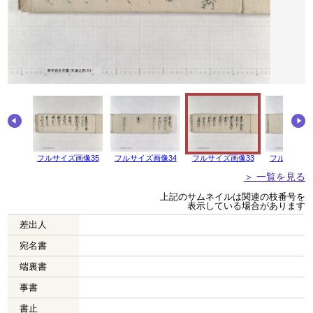
画像36
フルサイズ画像35
フルサイズ画像34
フルサイズ画像33
フルサイズ画
＞ 一覧を見る
上記のサムネイルは関連の枝番号を
表示している場合があります
差出人
宛名書
端裏書
事書
書止