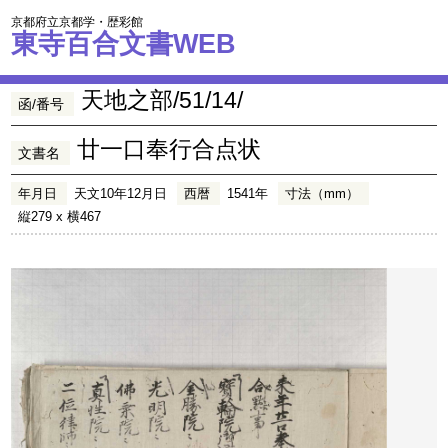
京都府立京都学・歴彩館
東寺百合文書WEB
天地之部/51/14/
函/番号
廿一口奉行合点状
文書名
年月日
天文10年12月日
西暦
1541年
寸法（mm）
縦279 x 横467