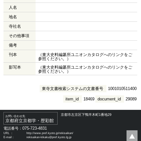
人名
地名
寺社名
その他事項
備考
刊本
（東大史料編纂所ユニオンカタログへのリンクをご
参照ください。）
影写本
（東大史料編纂所ユニオンカタログへのリンクをご
参照ください。）
東寺文書検索システムの文書番号
1001010511400
item_id
18469
document_id
29089
京都市左京区下鴨半木町1番地29
お問い合わせ先
京都府立京都学・歴彩館
075-723-4831
電話番号：
URL ：
http://www.pref.kyoto.jp/rekisaikan/
E-mail：
rekisaikan-kikaku@pref.kyoto.lg.jp