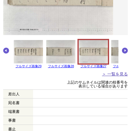
画像30
フルサイズ画像29
フルサイズ画像28
フルサイズ画像27
フルサイズ画
＞ 一覧を見る
上記のサムネイルは関連の枝番号を
表示している場合があります
差出人
宛名書
端裏書
事書
書止