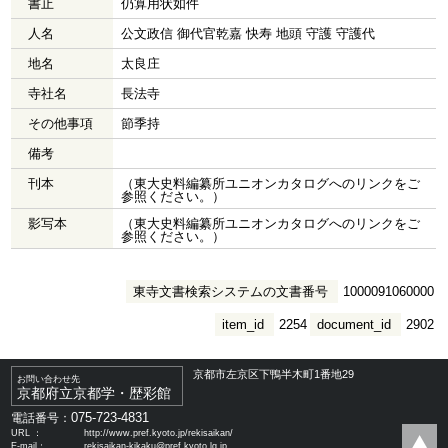
書止
仍算用状如件
人名
公文政信 御代官乾嘉 快寿 地頭 守護 守護代
地名
太良庄
寺社名
長法寺
その他事項
節季持
備考
刊本
（東大史料編纂所ユニオンカタログへのリンクをご
参照ください。）
影写本
（東大史料編纂所ユニオンカタログへのリンクをご
参照ください。）
東寺文書検索システムの文書番号
1000091060000
item_id
2254
document_id
2902
京都市左京区下鴨半木町1番地29
お問い合わせ先
京都府立京都学・歴彩館
075-723-4831
電話番号：
URL ：
http://www.pref.kyoto.jp/rekisaikan/
E-mail：
rekisaikan-kikaku@pref.kyoto.lg.jp