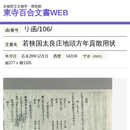
京都府立京都学・歴彩館
東寺百合文書WEB
リ函/106/
函/番号
若狭国太良庄地頭方年貢散用状
文書名
年月日
応永28年12月日
西暦
1421年
寸法（mm）
縦277 x 横1325