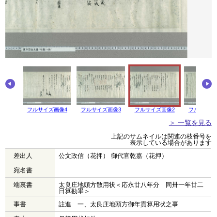
フルサイズ画像4
フルサイズ画像3
フルサイズ画像2
フルサイズ
＞ 一覧を見る
上記のサムネイルは関連の枝番号を
表示している場合があります
差出人
公文政信（花押） 御代官乾嘉（花押）
宛名書
端裏書
太良庄地頭方散用状＜応永廿八年分 同卅一年廿二
日算勘畢＞
事書
註進 一、太良庄地頭方御年貢算用状之事