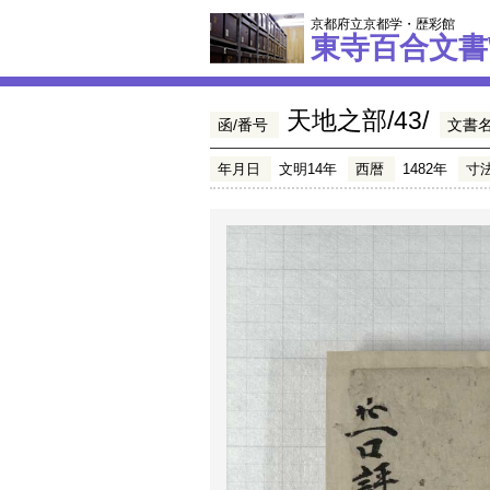
京都府立京都学・歴彩館
東寺百合文書
天地之部/43/
函/番号
文書
年月日
文明14年
西暦
1482年
寸