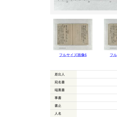
フルサイズ画像7
フルサイズ画像6
フル
差出人
宛名書
端裏書
事書
書止
人名