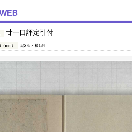
WEB
廿一口評定引付
名
法（mm）
縦275 x 横184