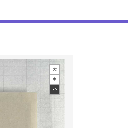
大
中
小