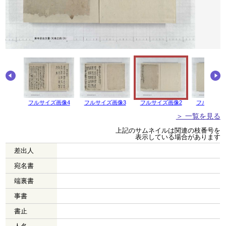
画像5
フルサイズ画像4
フルサイズ画像3
フルサイズ画像2
フルサイズ
＞ 一覧を見る
上記のサムネイルは関連の枝番号を
表示している場合があります
差出人
宛名書
端裏書
事書
書止