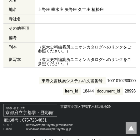
人名
地名
上野庄 垂水庄 矢野庄 久世庄 植松庄
寺社名
その他事項
備考
刊本
（東大史料編纂所ユニオンカタログへのリンクをご
参照ください。）
影写本
（東大史料編纂所ユニオンカタログへのリンクをご
参照ください。）
東寺文書検索システムの文書番号
1001010260000
item_id
18444
document_id
28993
京都市左京区下鴨半木町1番地29
お問い合わせ先
京都府立京都学・歴彩館
075-723-4831
電話番号：
URL ：
http://www.pref.kyoto.jp/rekisaikan/
E-mail：
rekisaikan-kikaku@pref.kyoto.lg.jp