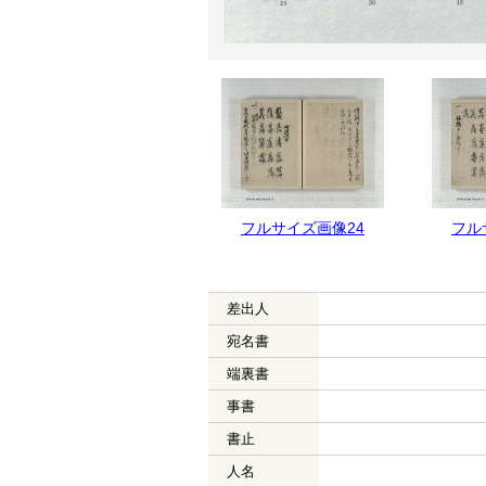
フルサイズ画像25
フルサイズ画像24
フル
差出人
宛名書
端裏書
事書
書止
人名