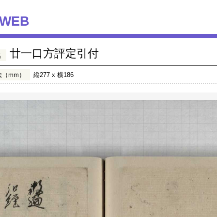
WEB
廿一口方評定引付
名
法（mm）
縦277 x 横186