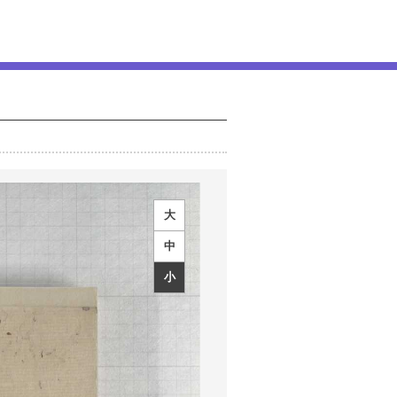
大
中
小