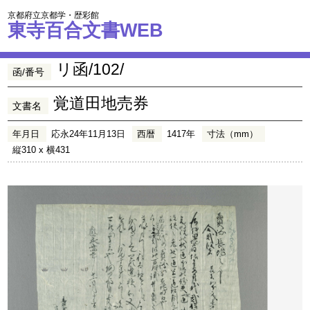
京都府立京都学・歴彩館
東寺百合文書WEB
リ函/102/
函/番号
覚道田地売券
文書名
年月日
応永24年11月13日
西暦
1417年
寸法（mm）
縦310 x 横431