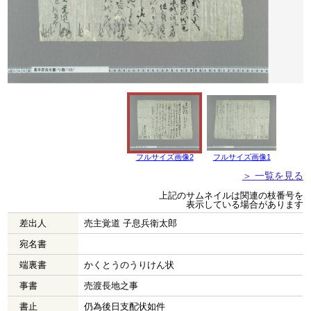
フルサイズ画像2
フルサイズ画像1
＞ 一覧を見る
上記のサムネイルは関連の枝番号を
表示している場合があります
差出人
売主覚道 子息兵衛太郎
宛名書
端裏書
かくとうのうりけん状
事書
売渡長地之事
書止
仍為後日支配状如件