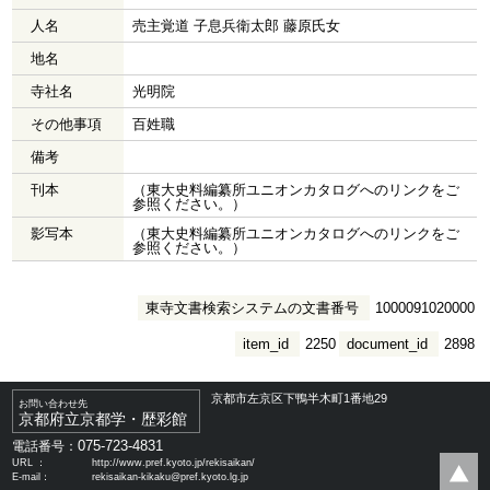
人名
売主覚道 子息兵衛太郎 藤原氏女
地名
寺社名
光明院
その他事項
百姓職
備考
刊本
（東大史料編纂所ユニオンカタログへのリンクをご
参照ください。）
影写本
（東大史料編纂所ユニオンカタログへのリンクをご
参照ください。）
東寺文書検索システムの文書番号
1000091020000
item_id
2250
document_id
2898
京都市左京区下鴨半木町1番地29
お問い合わせ先
京都府立京都学・歴彩館
075-723-4831
電話番号：
URL ：
http://www.pref.kyoto.jp/rekisaikan/
E-mail：
rekisaikan-kikaku@pref.kyoto.lg.jp