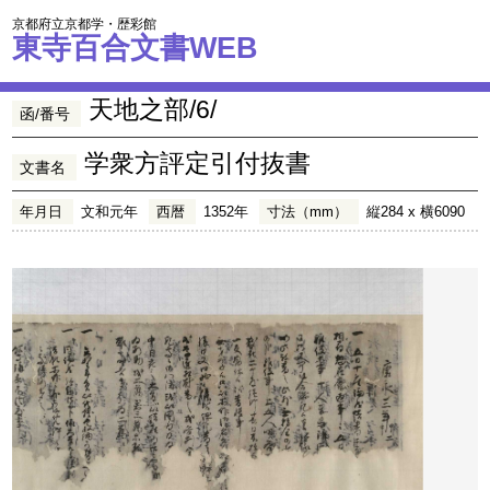
京都府立京都学・歴彩館
東寺百合文書WEB
天地之部/6/
函/番号
学衆方評定引付抜書
文書名
年月日
文和元年
西暦
1352年
寸法（mm）
縦284 x 横6090