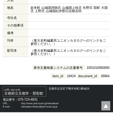
人名
地名
款冬町 山城国拝師庄 山城国上桂庄 矢野庄 院町 大国
庄 上野庄 山城国紀伊郡日吉散在田
寺社名
その他事項
備考
刊本
（東大史料編纂所ユニオンカタログへのリンクをご
参照ください。）
影写本
（東大史料編纂所ユニオンカタログへのリンクをご
参照ください。）
東寺文書検索システムの文書番号
1001010060000
item_id
18424
document_id
28964
京都市左京区下鴨半木町1番地29
お問い合わせ先
京都府立京都学・歴彩館
075-723-4831
電話番号：
URL ：
http://www.pref.kyoto.jp/rekisaikan/
E-mail：
rekisaikan-kikaku@pref.kyoto.lg.jp