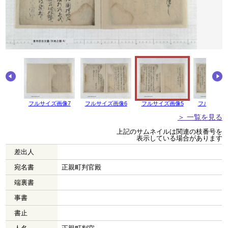
フルサイズ画像7
フルサイズ画像6
フルサイズ画像5
フルサイズ
＞ 一覧を見る
上記のサムネイルは関連の枝番号を
表示している場合があります
差出人
宛名書
正親町判官殿
端裏書
事書
書止