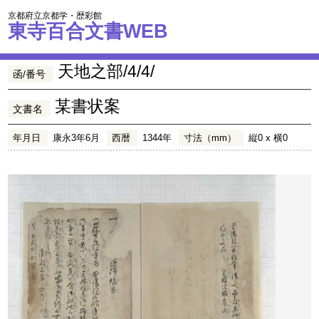
京都府立京都学・歴彩館
東寺百合文書WEB
天地之部/4/4/
函/番号
某書状案
文書名
年月日
康永3年6月
西暦
1344年
寸法（mm）
縦0 x 横0