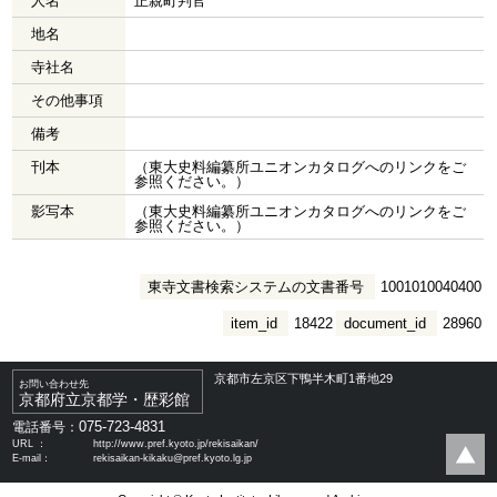
人名
正親町判官
地名
寺社名
その他事項
備考
刊本
（東大史料編纂所ユニオンカタログへのリンクをご
参照ください。）
影写本
（東大史料編纂所ユニオンカタログへのリンクをご
参照ください。）
東寺文書検索システムの文書番号
1001010040400
item_id
18422
document_id
28960
京都市左京区下鴨半木町1番地29
お問い合わせ先
京都府立京都学・歴彩館
075-723-4831
電話番号：
URL ：
http://www.pref.kyoto.jp/rekisaikan/
E-mail：
rekisaikan-kikaku@pref.kyoto.lg.jp