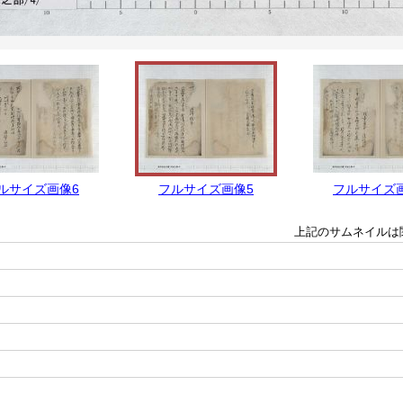
ルサイズ画像6
フルサイズ画像5
フルサイズ
上記のサムネイルは