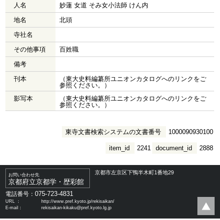
人名
妙蓮 女道 そみ女小法師 けん内
地名
北頭
寺社名
その他事項
百姓職
備考
刊本
（東大史料編纂所ユニオンカタログへのリンクをご
参照ください。）
影写本
（東大史料編纂所ユニオンカタログへのリンクをご
参照ください。）
東寺文書検索システムの文書番号
1000090930100
item_id
2241
document_id
2888
京都市左京区下鴨半木町1番地29
お問い合わせ先
京都府立京都学・歴彩館
075-723-4831
電話番号：
URL ：
http://www.pref.kyoto.jp/rekisaikan/
E-mail：
rekisaikan-kikaku@pref.kyoto.lg.jp