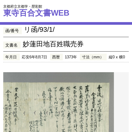
京都府立京都学・歴彩館
東寺百合文書WEB
リ函/93/1/
函/番号
妙蓮田地百姓職売券
文書名
年月日
応安6年8月7日
西暦
1373年
寸法（mm）
縦0 x 横0