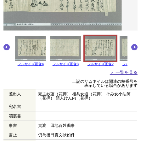
フルサイズ画像4
フルサイズ画像3
フルサイズ画像2
フルサイズ
＞ 一覧を見る
上記のサムネイルは関連の枝番号を
表示している場合があります
差出人
売主妙蓮（花押） 相共女道（花押） そみ女小法師
（花押） 請人けん内（花押）
宛名書
端裏書
事書
賣渡 田地百姓職事
書止
仍為後日賣文状如件