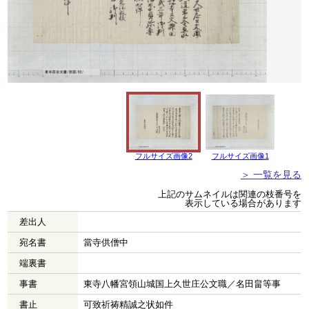
フルサイズ画像2
フルサイズ画像1
＞ 一覧を見る
上記のサムネイルは関連の枝番号を
表示している場合があります
差出人
宛名書
當寺供僧中
端裏書
事書
東寺八幡宮領山城国上久世庄公文職／名田畠等事
書止
可致祈祷精誠之状如件