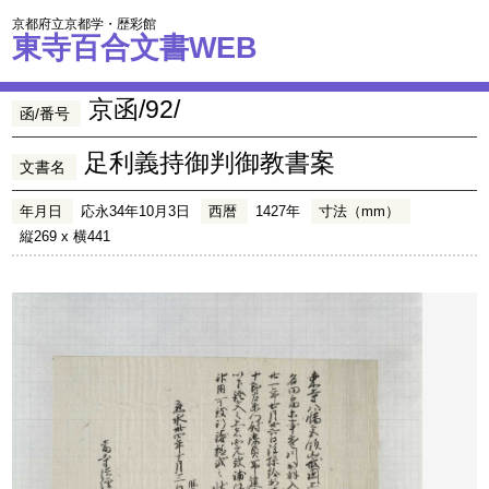
京都府立京都学・歴彩館
東寺百合文書WEB
京函/92/
函/番号
足利義持御判御教書案
文書名
年月日
応永34年10月3日
西暦
1427年
寸法（mm）
縦269 x 横441