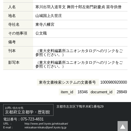
人名
寒川出羽入道常文 舞田十郎左衛門尉慶貞 當寺供僧
地名
山城国上久世庄
寺社名
東寺八幡宮
その他事項
公文職
備考
刊本
（東大史料編纂所ユニオンカタログへのリンクをご
参照ください。）
影写本
（東大史料編纂所ユニオンカタログへのリンクをご
参照ください。）
東寺文書検索システムの文書番号
1000980920000
item_id
18346
document_id
28849
京都市左京区下鴨半木町1番地29
お問い合わせ先
京都府立京都学・歴彩館
075-723-4831
電話番号：
URL ：
http://www.pref.kyoto.jp/rekisaikan/
E-mail：
rekisaikan-kikaku@pref.kyoto.lg.jp