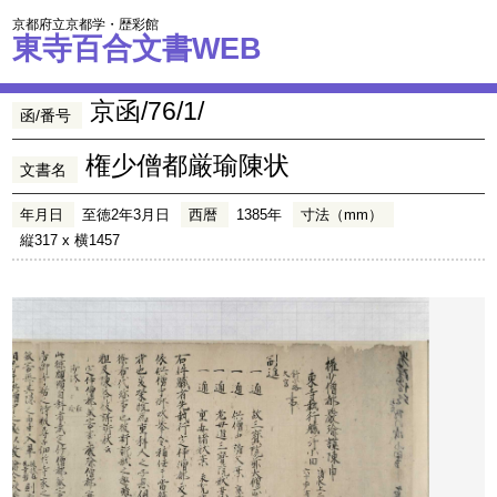
京都府立京都学・歴彩館
東寺百合文書WEB
京函/76/1/
函/番号
権少僧都厳瑜陳状
文書名
年月日
至徳2年3月日
西暦
1385年
寸法（mm）
縦317 x 横1457