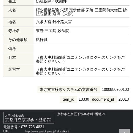
書止
仍粗披陳／状如件
人名
権少僧都厳瑜 栄済 定伊僧都 栄暁 三宝院前大僧正 妙
法院僧正 道照（栄済）
地名
八条大宮 針小路大宮
寺社名
東寺 三宝院 妙法院
その他事項
執行職
備考
刊本
（東大史料編纂所ユニオンカタログへのリンクをご
参照ください。）
影写本
（東大史料編纂所ユニオンカタログへのリンクをご
参照ください。）
東寺文書検索システムの文書番号
1000980760100
item_id
18330
document_id
28810
京都市左京区下鴨半木町1番地29
お問い合わせ先
京都府立京都学・歴彩館
075-723-4831
電話番号：
URL ：
http://www.pref.kyoto.jp/rekisaikan/