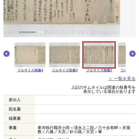
画像5
フルサイズ画像4
フルサイズ画像3
フルサイズ画像2
フルサイズ
＞ 一覧を見る
上記のサムネイルは関連の枝番号を
表示している場合があります
差出人
宛名書
端裏書
事書
東寺執行職并小田＜清水上二段／六十歩有畔＞并屋
敷＜八條／大宮／針小路／大宮＞事