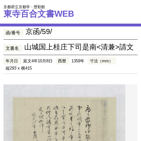
京都府立京都学・歴彩館
東寺百合文書WEB
京函/59/
函/番号
山城国上桂庄下司是南<清兼>請文
文書名
年月日
延文4年10月8日
西暦
1359年
寸法（mm）
縦293 x 横415