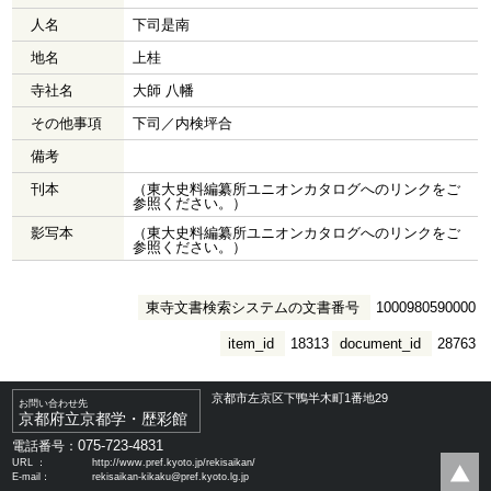
人名
下司是南
地名
上桂
寺社名
大師 八幡
その他事項
下司／内検坪合
備考
刊本
（東大史料編纂所ユニオンカタログへのリンクをご
参照ください。）
影写本
（東大史料編纂所ユニオンカタログへのリンクをご
参照ください。）
東寺文書検索システムの文書番号
1000980590000
item_id
18313
document_id
28763
京都市左京区下鴨半木町1番地29
お問い合わせ先
京都府立京都学・歴彩館
075-723-4831
電話番号：
URL ：
http://www.pref.kyoto.jp/rekisaikan/
E-mail：
rekisaikan-kikaku@pref.kyoto.lg.jp