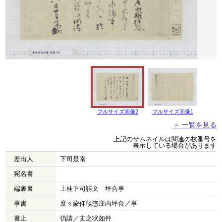
フルサイズ画像2
フルサイズ画像1
＞ 一覧を見る
上記のサムネイルは関連の枝番号を
表示している場合があります
差出人
下司是南
宛名書
端裏書
上桂下司請文 坪合事
事書
度々蒙仰候惣庄内坪合／事
書止
仍請／丈之状如件