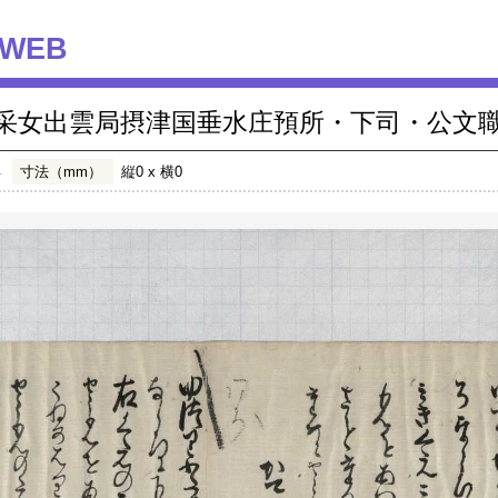
WEB
采女出雲局摂津国垂水庄預所・下司・公文
年
寸法（mm）
縦0 x 横0