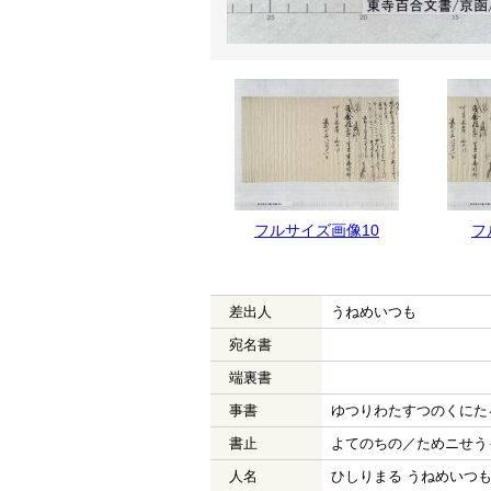
フルサイズ画像10
フ
差出人
うねめいつも
宛名書
端裏書
事書
ゆつりわたすつのくにた
書止
よてのちの／ためニせう
人名
ひしりまる うねめいつ