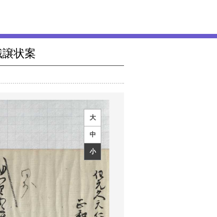
職譲状案
大
中
小