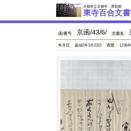
京都府立京都学・歴彩館
東寺百合文書
京函/43/6/
函/番号
文書名
年月日
嘉禎2年3月23日
西暦
1236