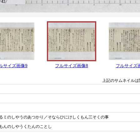
ルサイズ画像9
フルサイズ画像8
フルサイズ
上記のサムネイルは
るミのしやうのあつかり／そならひにけしくもん三そくの事
もんのしやうくたんのことし
も