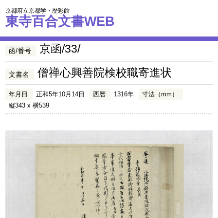
京都府立京都学・歴彩館
東寺百合文書WEB
京函/33/
函/番号
僧禅心興善院検校職寄進状
文書名
年月日
正和5年10月14日
西暦
1316年
寸法（mm）
縦343 x 横539