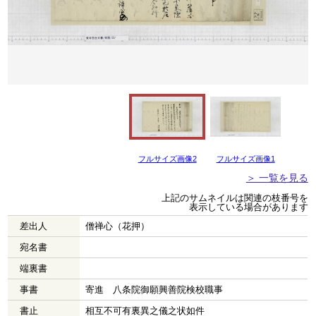
フルサイズ画像2
フルサイズ画像1
＞ 一覧を見る
上記のサムネイルは関連の枝番号を
表示している場合があります
差出人
僧禅心（花押）
宛名書
端裏書
事書
寄進 八条院御願興善院検校職事
書止
相互不可有裏異之儀之状如件