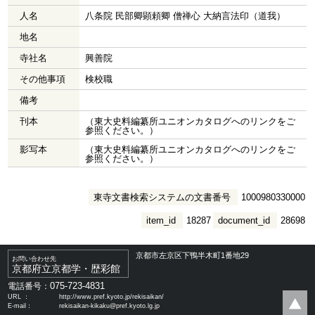
人名
八条院 民部卿顕頼卿 僧禅心 大納言法印（道我）
地名
寺社名
興善院
その他事項
検校職
備考
刊本
（東大史料編纂所ユニオンカタログへのリンクをご
参照ください。）
影写本
（東大史料編纂所ユニオンカタログへのリンクをご
参照ください。）
東寺文書検索システムの文書番号
1000980330000
item_id
18287
document_id
28698
京都市左京区下鴨半木町1番地29
お問い合わせ先
京都府立京都学・歴彩館
075-723-4831
電話番号：
URL ：
http://www.pref.kyoto.jp/rekisaikan/
E-mail：
rekisaikan-kikaku@pref.kyoto.lg.jp