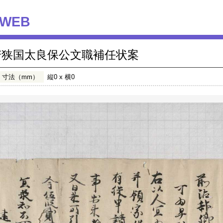
WEB
若狭国太良保公文職補任状案
寸法（mm）
縦0 x 横0