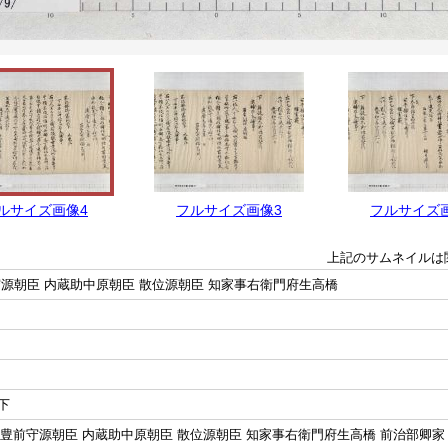
ルサイズ画像4
フルサイズ画像3
フルサイズ
上記のサムネイルは
源朝臣 内蔵助中原朝臣 散位源朝臣 知家事右衛門府生高橋
下
前豊前守源朝臣 内蔵助中原朝臣 散位源朝臣 知家事右衛門府生高橋 前治部卿家