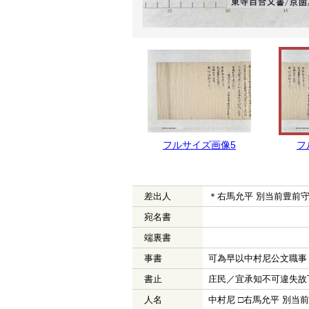
フルサイズ画像5
フ
差出人
＊右馬允平 別当前豊前守
宛名書
端裏書
事書
可為早以中村尼公文職事
書止
庄民／宜承知不可違失故
人名
中村尼 □右馬允平 別当