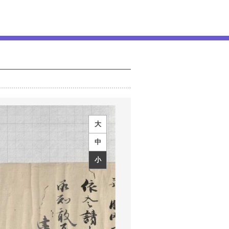
大
中
小