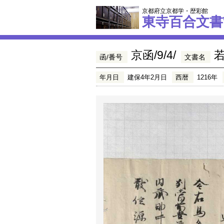
京都府立京都学・歴彩館
東寺百合文書
京函/9/4/
函/番号
文書名
年月日
建保4年2月日
西暦
1216年