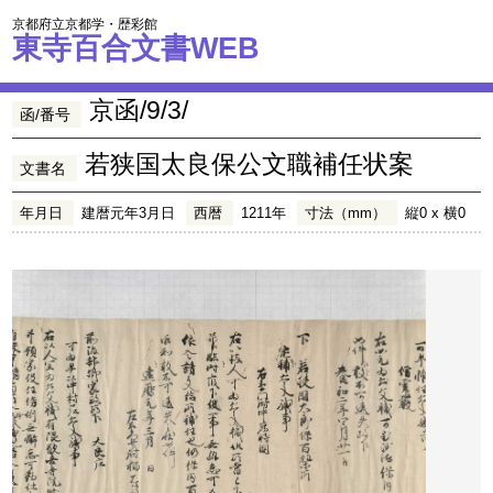
京都府立京都学・歴彩館
東寺百合文書WEB
京函/9/3/
函/番号
若狭国太良保公文職補任状案
文書名
年月日
建暦元年3月日
西暦
1211年
寸法（mm）
縦0 x 横0