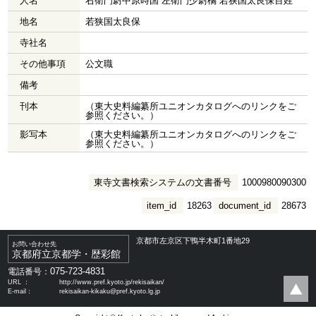
人名
右衛門尉中原時国 左衛門少尉橘 若狭国太良保百姓
地名
若狭国太良保
寺社名
その他事項
公文職
備考
刊本
（東大史料編纂所ユニオンカタログへのリンクをご
参照ください。）
影写本
（東大史料編纂所ユニオンカタログへのリンクをご
参照ください。）
東寺文書検索システムの文書番号
1000980090300
item_id
18263
document_id
28673
京都市左京区下鴨半木町1番地29
お問い合わせ先
京都府立京都学・歴彩館
075-723-4831
電話番号：
URL ：
http://www.pref.kyoto.jp/rekisaikan/
E-mail：
rekisaikan-kikaku@pref.kyoto.lg.jp