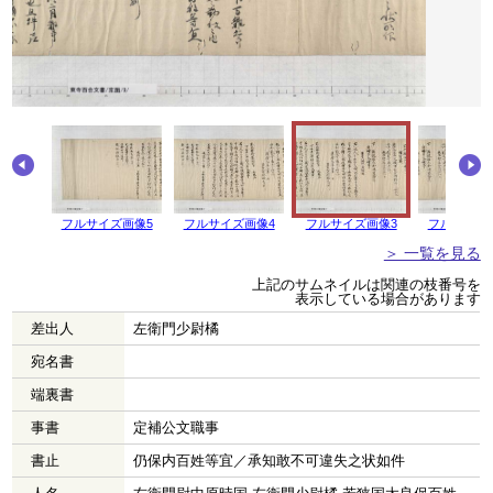
フルサイズ画像5
フルサイズ画像4
フルサイズ画像3
フルサイズ
＞ 一覧を見る
上記のサムネイルは関連の枝番号を
表示している場合があります
差出人
左衛門少尉橘
宛名書
端裏書
事書
定補公文職事
書止
仍保内百姓等宜／承知敢不可違失之状如件