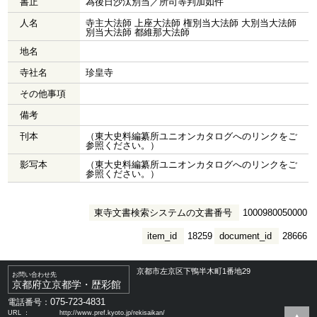
書止
為後日沙汰別当／所司等判加如件
人名
寺主大法師 上座大法師 権別当大法師 大別当大法師
別当大法師 都維那大法師
地名
寺社名
珍皇寺
その他事項
備考
刊本
（東大史料編纂所ユニオンカタログへのリンクをご
参照ください。）
影写本
（東大史料編纂所ユニオンカタログへのリンクをご
参照ください。）
東寺文書検索システムの文書番号
1000980050000
item_id
18259
document_id
28666
京都市左京区下鴨半木町1番地29
お問い合わせ先
京都府立京都学・歴彩館
075-723-4831
電話番号：
URL ：
http://www.pref.kyoto.jp/rekisaikan/