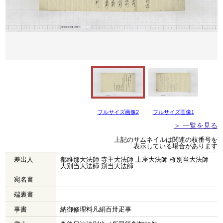
フルサイズ画像2
フルサイズ画像1
＞ 一覧を見る
上記のサムネイルは関連の枝番号を
表示している場合があります
差出人
都維那大法師 寺主大法師 上座大法師 権別当大法師
大別当大法師 別当大法師
宛名書
端裏書
事書
納御修理料凡絹百卅疋事