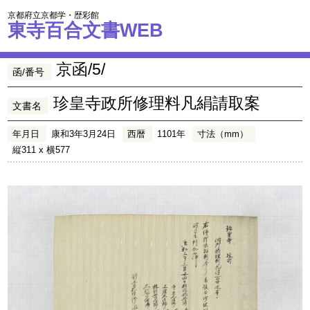
京都府立京都学・歴彩館
東寺百合文書WEB
京函/5/
函/番号
珍皇寺政所修理料凡絹請取案
文書名
年月日
康和3年3月24日
西暦
1101年
寸法（mm）
縦311 x 横577