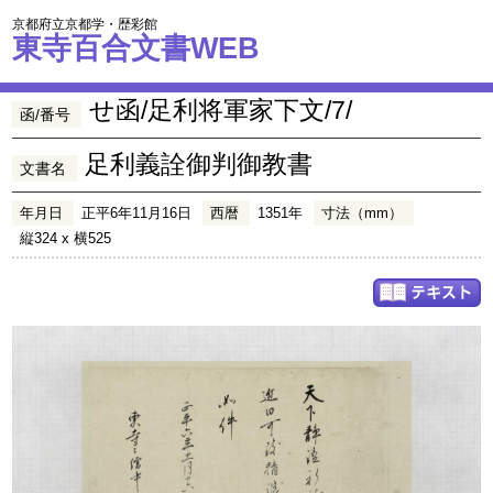
京都府立京都学・歴彩館
東寺百合文書WEB
せ函/足利将軍家下文/7/
函/番号
足利義詮御判御教書
文書名
年月日
正平6年11月16日
西暦
1351年
寸法（mm）
縦324 x 横525