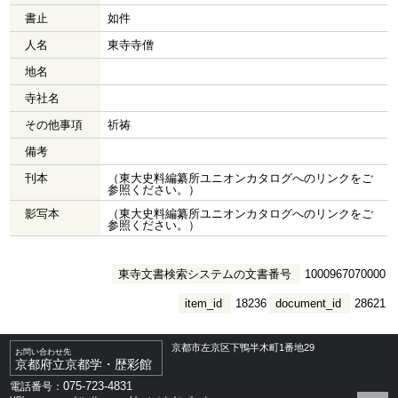
書止
如件
人名
東寺寺僧
地名
寺社名
その他事項
祈祷
備考
刊本
（東大史料編纂所ユニオンカタログへのリンクをご
参照ください。）
影写本
（東大史料編纂所ユニオンカタログへのリンクをご
参照ください。）
東寺文書検索システムの文書番号
1000967070000
item_id
18236
document_id
28621
京都市左京区下鴨半木町1番地29
お問い合わせ先
京都府立京都学・歴彩館
075-723-4831
電話番号：