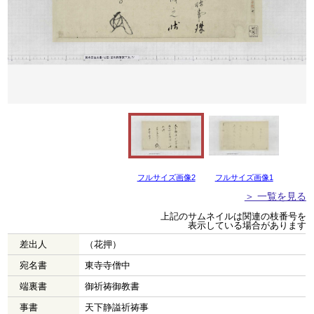
フルサイズ画像2
フルサイズ画像1
＞ 一覧を見る
上記のサムネイルは関連の枝番号を
表示している場合があります
差出人
（花押）
宛名書
東寺寺僧中
端裏書
御祈祷御教書
事書
天下静謚祈祷事