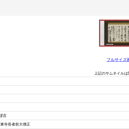
フルサイズ
上記のサムネイルは
謹言
 東寺長者前大僧正