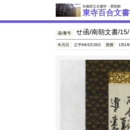
京都府立京都学・歴彩館
東寺百合文書
せ函/南朝文書/15/
函/番号
年月日
正平6年9月28日
西暦
1351