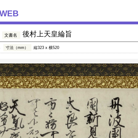
WEB
後村上天皇綸旨
文書名
年
寸法（mm）
縦323 x 横520