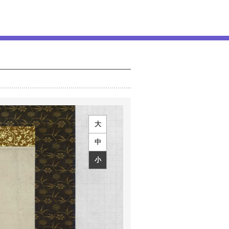
大
中
小