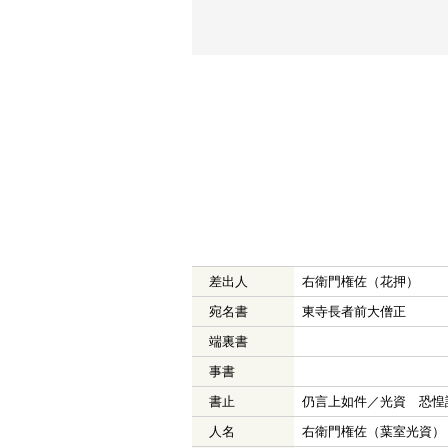
差出人
右衛門権佐（花押）
宛名書
東寺長者前大僧正
端裏書
事書
書止
仍言上如件／光資 恐惶
人名
右衛門権佐（葉室光資）