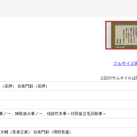
フルサイズ
上記のサムネイルは
輔（花押） 右衛門尉（花押）
事／一、陣取放火事／一、伐採竹木事＜付田畠立毛苅取事＞
蔵大輔（長束正家） 右衛門尉（増田長盛）