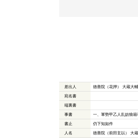
差出人
徳善院（花押） 大蔵大
宛名書
端裏書
事書
一、軍勢甲乙人乱妨狼籍
書止
仍下知如件
人名
徳善院（前田玄以） 大