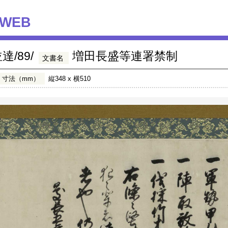
WEB
/89/
増田長盛等連署禁制
文書名
寸法（mm）
縦348 x 横510