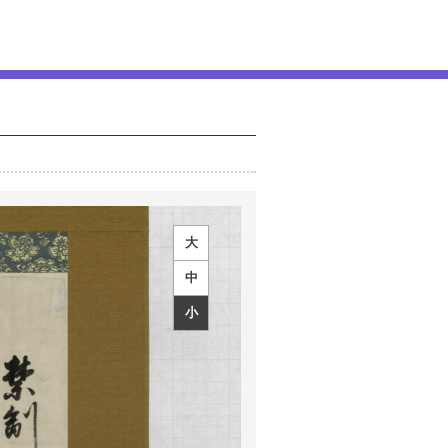
大
中
小