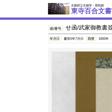
京都府立京都学・歴彩館
東寺百合文書
せ函/武家御教書並達
函/番号
年月日
慶長5年7月日
西暦
1600年