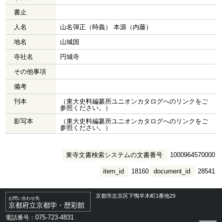
書止
人名
山名弾正（時義） 本源（内藤）
地名
山城国
寺社名
円城寺
その他事項
備考
刊本
（東大史料編纂所ユニオンカタログへのリンクをご
参照ください。）
影写本
（東大史料編纂所ユニオンカタログへのリンクをご
参照ください。）
東寺文書検索システムの文書番号
1000964570000
item_id
18160
document_id
28541
京都市左京区下鴨半木町1番地29
お問い合わせ先
京都府立京都学・歴彩館
075-723-4831
電話番号：