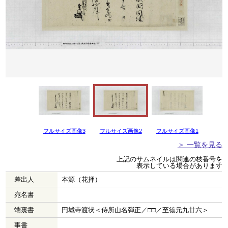
フルサイズ画像3
フルサイズ画像2
フルサイズ画像1
＞ 一覧を見る
上記のサムネイルは関連の枝番号を
表示している場合があります
差出人
本源（花押）
宛名書
端裏書
円城寺渡状＜侍所山名弾正／□□／至徳元九廿六＞
事書