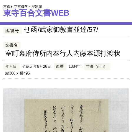
京都府立京都学・歴彩館
東寺百合文書WEB
せ函/武家御教書並達/57/
函/番号
文書名
室町幕府侍所内奉行人内藤本源打渡状
年月日
至徳元年9月26日
西暦
1384年
寸法（mm）
縦306 x 横495