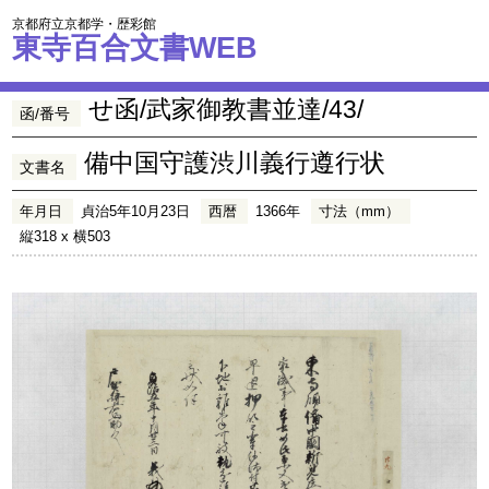
京都府立京都学・歴彩館
東寺百合文書WEB
せ函/武家御教書並達/43/
函/番号
備中国守護渋川義行遵行状
文書名
年月日
貞治5年10月23日
西暦
1366年
寸法（mm）
縦318 x 横503