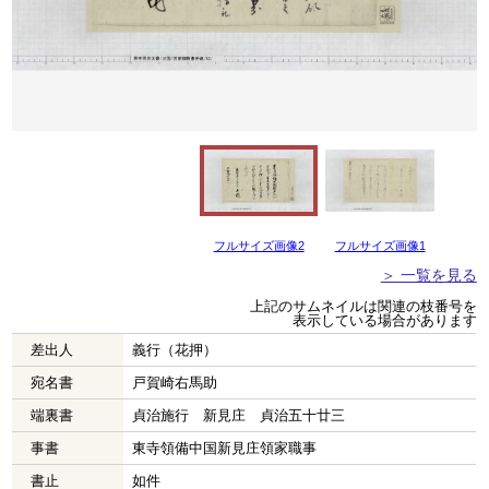
フルサイズ画像2
フルサイズ画像1
＞ 一覧を見る
上記のサムネイルは関連の枝番号を
表示している場合があります
差出人
義行（花押）
宛名書
戸賀崎右馬助
端裏書
貞治施行 新見庄 貞治五十廿三
事書
東寺領備中国新見庄領家職事
書止
如件