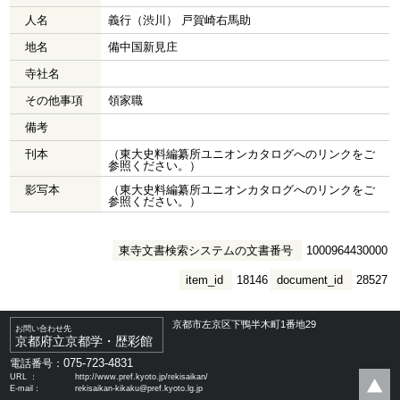
人名
義行（渋川） 戸賀崎右馬助
地名
備中国新見庄
寺社名
その他事項
領家職
備考
刊本
（東大史料編纂所ユニオンカタログへのリンクをご
参照ください。）
影写本
（東大史料編纂所ユニオンカタログへのリンクをご
参照ください。）
東寺文書検索システムの文書番号
1000964430000
item_id
18146
document_id
28527
京都市左京区下鴨半木町1番地29
お問い合わせ先
京都府立京都学・歴彩館
075-723-4831
電話番号：
URL ：
http://www.pref.kyoto.jp/rekisaikan/
E-mail：
rekisaikan-kikaku@pref.kyoto.lg.jp