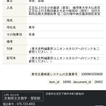
書止
准状、故牒
人名
正五位上行左少弁藤原（家宣） 修理東大寺大仏長官
正五位上行主殿頭兼左大史小槻宿祢（国宗） 法印大
和尚位権大僧都祐尊 従二位行権中納言藤原朝臣実宣
地名
寺社名
東寺
その他事項
長者
備考
刊本
（東大史料編纂所ユニオンカタログへのリンクをご
参照ください。）
影写本
（東大史料編纂所ユニオンカタログへのリンクをご
参照ください。）
東寺文書検索システムの文書番号
1000963250600
item_id
18095
document_id
28452
京都市左京区下鴨半木町1番地29
お問い合わせ先
京都府立京都学・歴彩館
075-723-4831
電話番号：