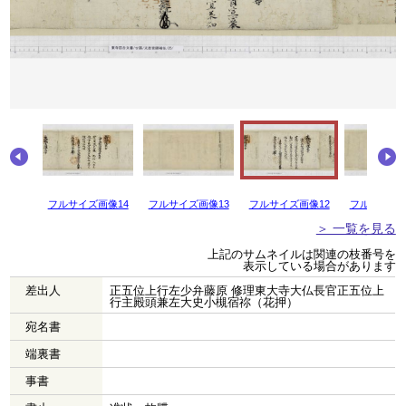
画像15
フルサイズ画像14
フルサイズ画像13
フルサイズ画像12
フルサイズ画
＞ 一覧を見る
上記のサムネイルは関連の枝番号を
表示している場合があります
差出人
正五位上行左少弁藤原 修理東大寺大仏長官正五位上
行主殿頭兼左大史小槻宿祢（花押）
宛名書
端裏書
事書