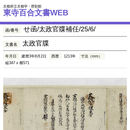
京都府立京都学・歴彩館
東寺百合文書WEB
せ函/太政官牒補任/25/6/
函/番号
太政官牒
文書名
年月日
建暦3年8月2日
西暦
1213年
寸法（mm）
縦347 x 横571