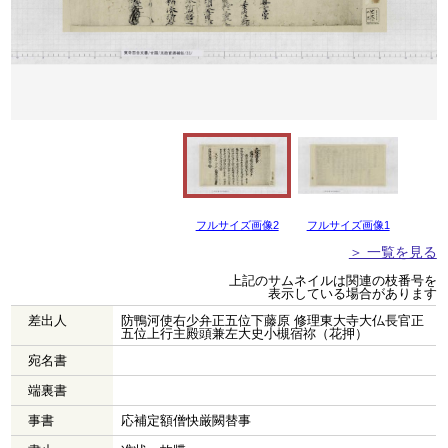
フルサイズ画像2
フルサイズ画像1
＞ 一覧を見る
上記のサムネイルは関連の枝番号を
表示している場合があります
差出人
防鴨河使右少弁正五位下藤原 修理東大寺大仏長官正
五位上行主殿頭兼左大史小槻宿祢（花押）
宛名書
端裏書
事書
応補定額僧快厳闕替事