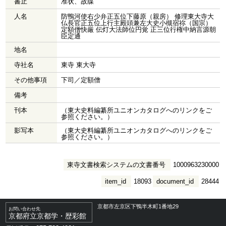
書止
准状、故牒
人名
防鴨河使右少弁正五位下藤原（親房） 修理東大寺大
仏長官正五位上行主殿頭兼左大史小槻宿祢（国宗）
定額僧快厳 伝灯大法師位円覚 正三位行権中納言源朝
臣定通
地名
寺社名
東寺 東大寺
その他事項
下司／定額僧
備考
刊本
（東大史料編纂所ユニオンカタログへのリンクをご
参照ください。）
影写本
（東大史料編纂所ユニオンカタログへのリンクをご
参照ください。）
東寺文書検索システムの文書番号
1000963230000
item_id
18093
document_id
28444
京都市左京区下鴨半木町1番地29
お問い合わせ先
京都府立京都学・歴彩館