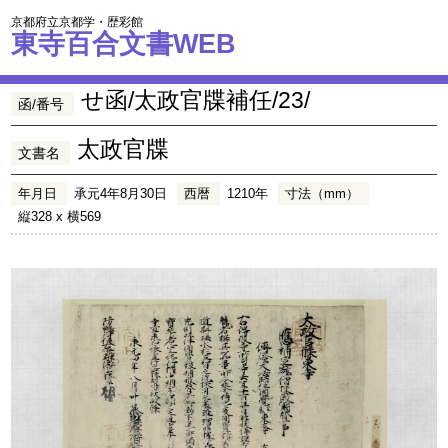
京都府立京都学・歴彩館
東寺百合文書WEB
せ函/太政官牒補任/23/
函/番号
太政官牒
文書名
年月日
承元4年8月30日
西暦
1210年
寸法（mm）
縦328 x 横569