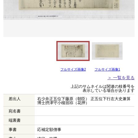
フルサイズ画像2
フルサイズ画像1
＞ 一覧を見る
上記のサムネイルは関連の枝番号を
表示している場合があります
差出人
右少弁正五位下藤原（朝臣） 正五位下行左大史兼算
博士摂津守小槻宿祢（花押）
宛名書
端裏書
事書
応補定額僧事