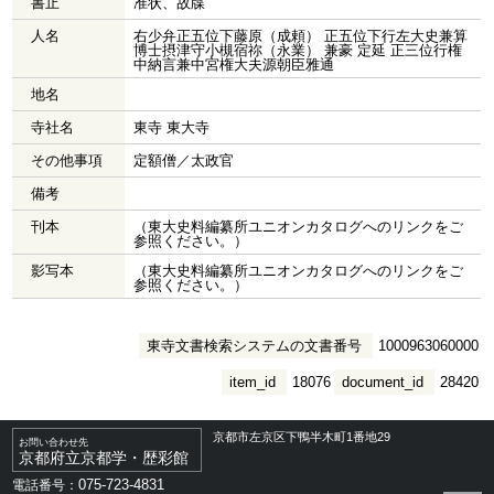
書止
准状、故牒
人名
右少弁正五位下藤原（成頼） 正五位下行左大史兼算
博士摂津守小槻宿祢（永業） 兼豪 定延 正三位行権
中納言兼中宮権大夫源朝臣雅通
地名
寺社名
東寺 東大寺
その他事項
定額僧／太政官
備考
刊本
（東大史料編纂所ユニオンカタログへのリンクをご
参照ください。）
影写本
（東大史料編纂所ユニオンカタログへのリンクをご
参照ください。）
東寺文書検索システムの文書番号
1000963060000
item_id
18076
document_id
28420
京都市左京区下鴨半木町1番地29
お問い合わせ先
京都府立京都学・歴彩館
075-723-4831
電話番号：