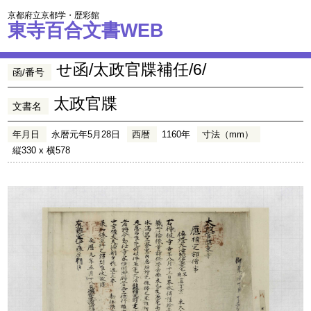
京都府立京都学・歴彩館
東寺百合文書WEB
せ函/太政官牒補任/6/
函/番号
太政官牒
文書名
年月日
永暦元年5月28日
西暦
1160年
寸法（mm）
縦330 x 横578