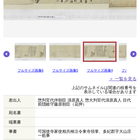
画像7
フルサイズ画像6
フルサイズ画像5
フルサイズ画像4
フルサイズ
＞ 一覧を見る
上記のサムネイルは関連の枝番号を
表示している場合があります
差出人
惣判官代伴朝臣 清原真人 惣大判官代清原真人 目代
前隠岐守藤原朝臣（花押）
宛名書
端裏書
事書
可国使寺家使相共検注令東寺領掌、多紀郡字大山庄
一処事