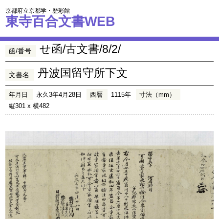
京都府立京都学・歴彩館
東寺百合文書WEB
せ函/古文書/8/2/
函/番号
丹波国留守所下文
文書名
年月日
永久3年4月28日
西暦
1115年
寸法（mm）
縦301 x 横482