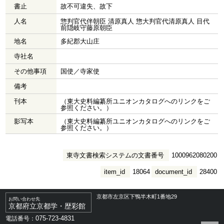
書止
故不可違失、故下
人名
惣判官代伴朝臣 清原真人 惣大判官代清原真人 目代
前隠岐守藤原朝臣
地名
多紀郡大山庄
寺社名
その他事項
国使／寺家使
備考
刊本
（東大史料編纂所ユニオンカタログへのリンクをご
参照ください。）
影写本
（東大史料編纂所ユニオンカタログへのリンクをご
参照ください。）
東寺文書検索システムの文書番号
1000962080200
item_id
18064
document_id
28400
京都市左京区下鴨半木町1番地29
お問い合わせ先
京都府立京都学・歴彩館
075-723-4831
電話番号：