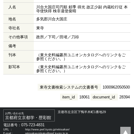
人名
川合大国庄司円順 頼季 得光 故正少副 内蔵松行従 本
寺使快得 検非違使俊晴
地名
多気郡川合大国庄
寺社名
東寺
その他事項
政所／下司／田堵／刀祢
備考
刊本
（東大史料編纂所ユニオンカタログへのリンクをご
参照ください。）
影写本
（東大史料編纂所ユニオンカタログへのリンクをご
参照ください。）
東寺文書検索システムの文書番号
1000962050500
item_id
18061
document_id
28394
京都市左京区下鴨半木町1番地29
お問い合わせ先
京都府立京都学・歴彩館
075-723-4831
電話番号：
URL ：
http://www.pref.kyoto.jp/rekisaikan/
E-mail：
rekisaikan-kikaku@pref.kyoto.lg.jp