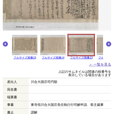
画像16
フルサイズ画像15
フルサイズ画像14
フルサイズ画像13
フルサイズ画
＞ 一覧を見る
上記のサムネイルは関連の枝番号を
表示している場合があります
差出人
川合大国庄司円順
宛名書
端裏書
事書
東寺領川合大国庄長任執行行司解申請、祭主裁事
書止
謹解