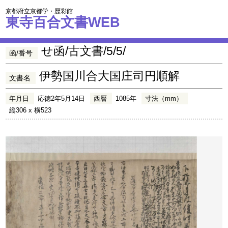
京都府立京都学・歴彩館
東寺百合文書WEB
せ函/古文書/5/5/
函/番号
伊勢国川合大国庄司円順解
文書名
年月日
応徳2年5月14日
西暦
1085年
寸法（mm）
縦306 x 横523