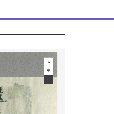
大
中
小