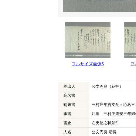
フルサイズ画像5
フ
差出人
公文円良（花押）
宛名書
端裏書
三村庄年貢支配＜応あ三
事書
注進 三村庄鷹安三年御
書止
右支配之状如件
人名
公文円良 増長