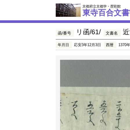
京都府立京都学・歴彩館
東寺百合文書
リ函/61/
近
函/番号
文書名
年月日
応安3年12月3日
西暦
1370