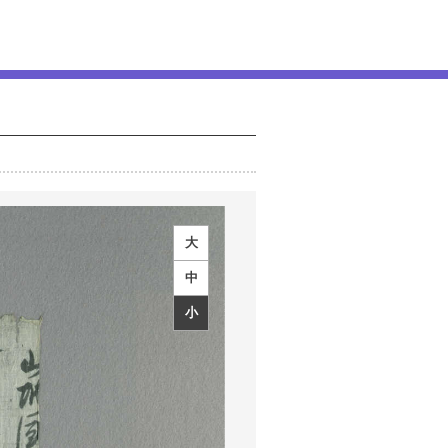
大
中
小