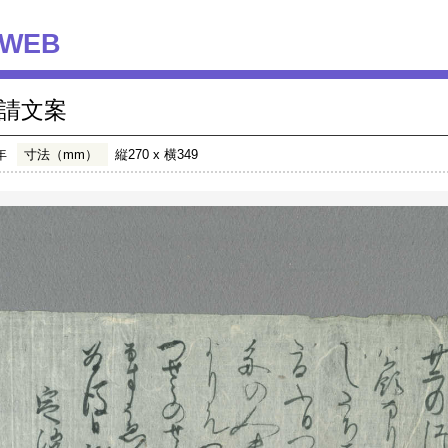
WEB
請文案
年
寸法（mm）
縦270 x 横349