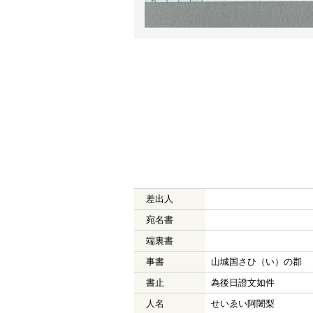
差出人
宛名書
端裏書
事書
山城国さひ（い）の郡
書止
為後日證文如件
人名
せいゑい阿闍梨