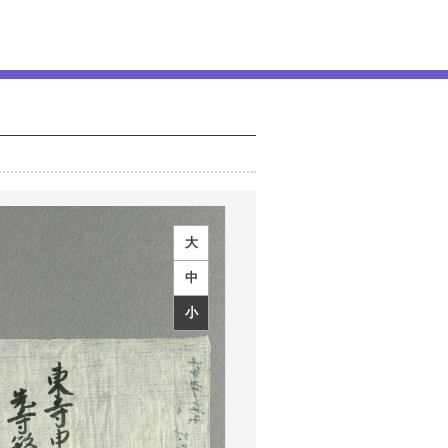
大
中
小