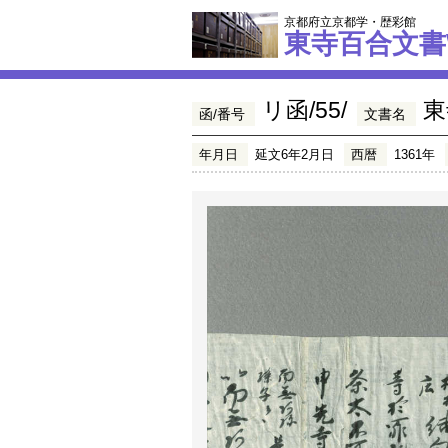
京都府立京都学・歴彩館
東寺百合文書
リ函/55/
東
函/番号
文書名
年月日
延文6年2月日
西暦
1361年