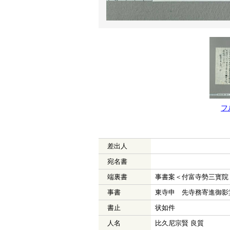
フ
差出人
宛名書
端裏書
事書案＜付富寺勢三寳院
事書
東寺申 先寺務寄進御影
書止
状如件
人名
比久尼宗賢 良質