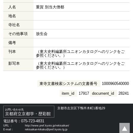
人名
重賀 別当大僧都
地名
寺社名
その他事項
放生会
備考
刊本
（東大史料編纂所ユニオンカタログへのリンクをご
参照ください。）
影写本
（東大史料編纂所ユニオンカタログへのリンクをご
参照ください。）
東寺文書検索システムの文書番号
1000960540000
item_id
17917
document_id
28241
京都市左京区下鴨半木町1番地29
お問い合わせ先
京都府立京都学・歴彩館
075-723-4831
電話番号：
URL ：
http://www.pref.kyoto.jp/rekisaikan/
E-mail：
rekisaikan-kikaku@pref.kyoto.lg.jp