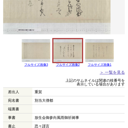
フルサイズ画像3
フルサイズ画像2
フルサイズ画像1
＞ 一覧を見る
上記のサムネイルは関連の枝番号を
表示している場合があります
差出人
重賀
宛名書
別当大僧都
端裏書
事書
放生会御参向風雨御祈祷事
書止
恐々謹言