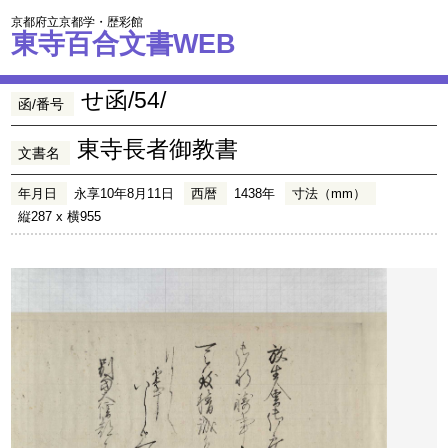
京都府立京都学・歴彩館
東寺百合文書WEB
せ函/54/
函/番号
東寺長者御教書
文書名
年月日
永享10年8月11日
西暦
1438年
寸法（mm）
縦287 x 横955