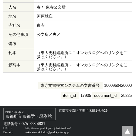
人名
春＊ 東寺公文所
地名
河原城庄
寺社名
東寺
その他事項
公文所／夫／
備考
刊本
（東大史料編纂所ユニオンカタログへのリンクをご
参照ください。）
影写本
（東大史料編纂所ユニオンカタログへのリンクをご
参照ください。）
東寺文書検索システムの文書番号
1000960420000
item_id
17905
document_id
28225
京都市左京区下鴨半木町1番地29
お問い合わせ先
京都府立京都学・歴彩館
075-723-4831
電話番号：
URL ：
http://www.pref.kyoto.jp/rekisaikan/
E-mail：
rekisaikan-kikaku@pref.kyoto.lg.jp