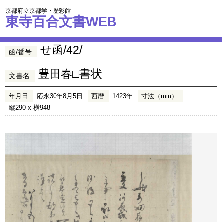
京都府立京都学・歴彩館
東寺百合文書WEB
せ函/42/
函/番号
豊田春□書状
文書名
年月日
応永30年8月5日
西暦
1423年
寸法（mm）
縦290 x 横948